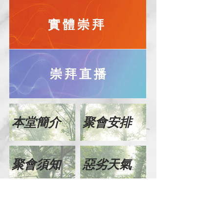
實體崇拜
崇拜直播
本堂簡介
聚會安排
聚會須知
惡劣天氣
五色福音
聯絡我們