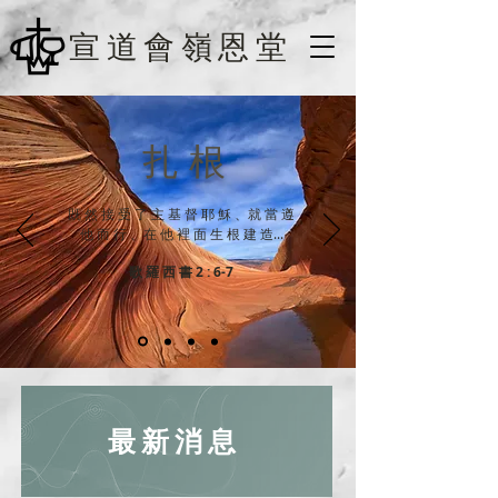
宣道會嶺恩堂
扎 根
既 然 接 受 了 主 基 督 耶 穌 、就 當 遵
他 而 行 、在 他 裡 面 生 根 建 造...
歌 羅 西 書 2 : 6-7
​最新消息