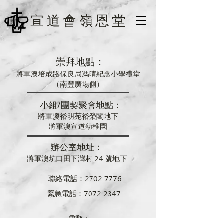
宣道會嶺恩堂
崇拜地點：
將軍澳培成路保良局馮晴紀念小學禮堂
（南豐廣場側）
小組/團契聚會地點：
將軍澳裕明苑裕榮閣地下
將軍澳宣道幼稚園
辦公室地址：
將軍澳坑口田下灣村 24 號地下
聯絡電話：2702 7776
緊急電話：7072 2347