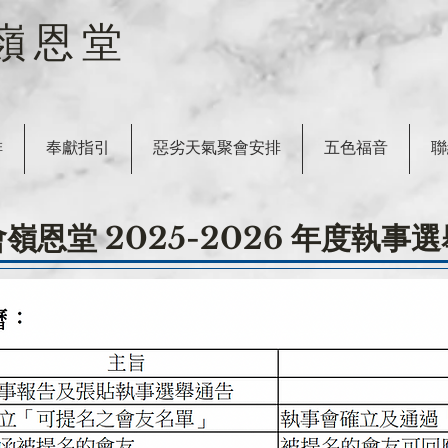
嶺恩堂
排
奉獻指引
惡劣天氣聚會安排
五色福音
聯
嶺恩堂 2025-2026 年度執事